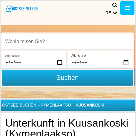
DE
Wohin reisen Sie?
Anreise
Abreise
Suchen
OSTSEE BUCHEN
»
KYMENLAAKSO
»
KUUSANKOSKI
Unterkunft in Kuusankoski
(Kymenlaakso)