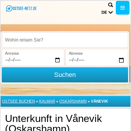
DE
Wohin reisen Sie?
Anreise
Abreise
Suchen
OSTSEE BUCHEN
»
KALMAR
»
OSKARSHAMN
»
VÅNEVIK
Unterkunft in Vånevik
(Oskarshamn)