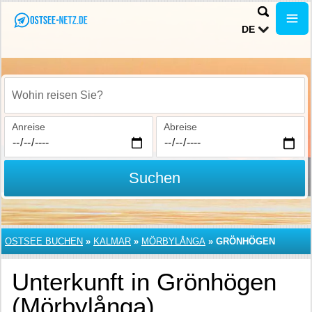
DE
Wohin reisen Sie?
Anreise
Abreise
Suchen
OSTSEE BUCHEN
»
KALMAR
»
MÖRBYLÅNGA
»
GRÖNHÖGEN
Unterkunft in Grönhögen
(Mörbylånga)