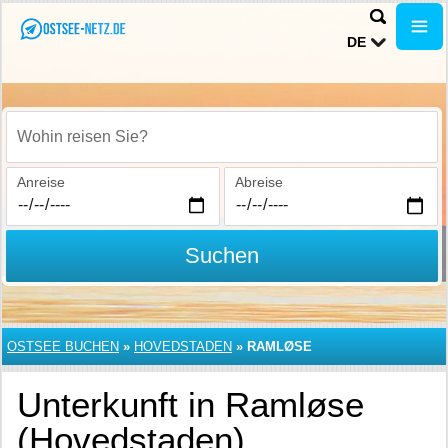
DE
Wohin reisen Sie?
Anreise
Abreise
Suchen
OSTSEE BUCHEN
»
HOVEDSTADEN
»
RAMLØSE
Unterkunft in Ramløse
(Hovedstaden)