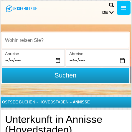
DE
Wohin reisen Sie?
Anreise
Abreise
Suchen
OSTSEE BUCHEN
»
HOVEDSTADEN
»
ANNISSE
Unterkunft in Annisse
(Hovedstaden)