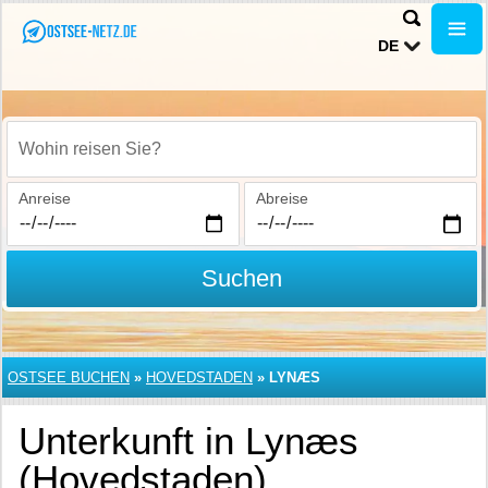
DE
Wohin reisen Sie?
Anreise
Abreise
Suchen
OSTSEE BUCHEN
»
HOVEDSTADEN
»
LYNÆS
Unterkunft in Lynæs
(Hovedstaden)