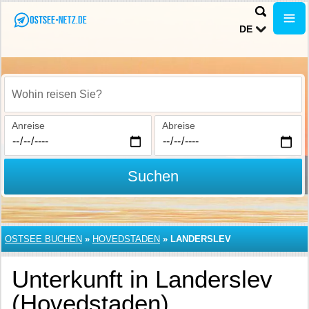
DE
Wohin reisen Sie?
Anreise
Abreise
Suchen
OSTSEE BUCHEN
»
HOVEDSTADEN
»
LANDERSLEV
Unterkunft in Landerslev
(Hovedstaden)