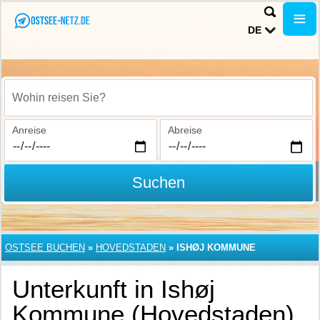
DE
Wohin reisen Sie?
Anreise
Abreise
Suchen
OSTSEE BUCHEN
»
HOVEDSTADEN
»
ISHØJ KOMMUNE
Unterkunft in Ishøj
Kommune (Hovedstaden)