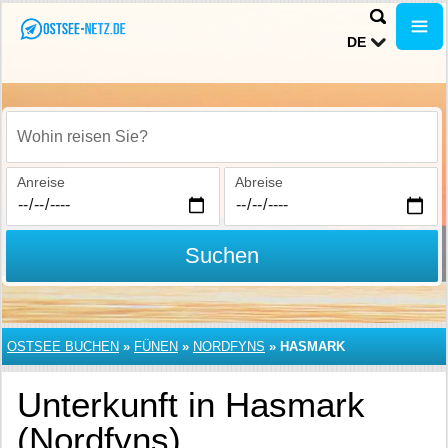
DE
Wohin reisen Sie?
Anreise
Abreise
Suchen
OSTSEE BUCHEN
»
FÜNEN
»
NORDFYNS
»
HASMARK
Unterkunft in Hasmark
(Nordfyns)