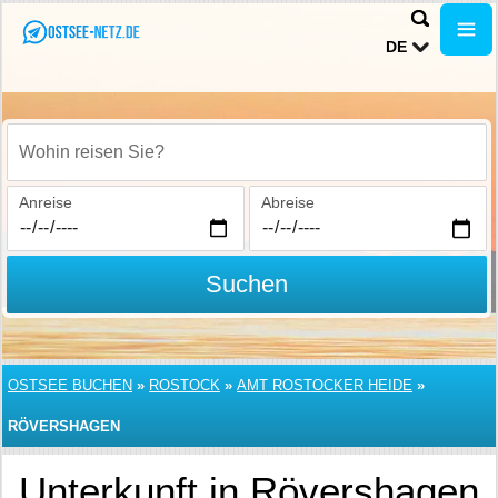
DE
Wohin reisen Sie?
Anreise
Abreise
Suchen
OSTSEE BUCHEN
»
ROSTOCK
»
AMT ROSTOCKER HEIDE
»
RÖVERSHAGEN
Unterkunft in Rövershagen