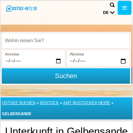
DE
Wohin reisen Sie?
Anreise
Abreise
Suchen
OSTSEE BUCHEN
»
ROSTOCK
»
AMT ROSTOCKER HEIDE
»
GELBENSANDE
Unterkunft in Gelbensande