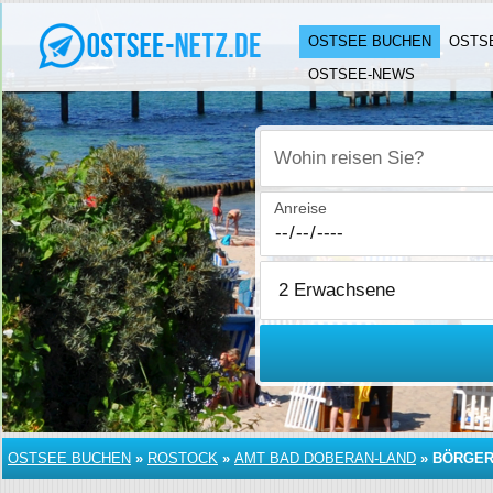
OSTSEE BUCHEN
OSTS
OSTSEE-NEWS
Wohin reisen Sie?
Anreise
OSTSEE BUCHEN
»
ROSTOCK
»
AMT BAD DOBERAN-LAND
»
BÖRGER