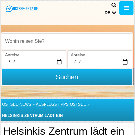
DE
Wohin reisen Sie?
Anreise
Abreise
Suchen
OSTSEE-NEWS
»
AUSFLUGSTIPPS OSTSEE
»
HELSINKIS ZENTRUM LÄDT EIN
Helsinkis Zentrum lädt ein