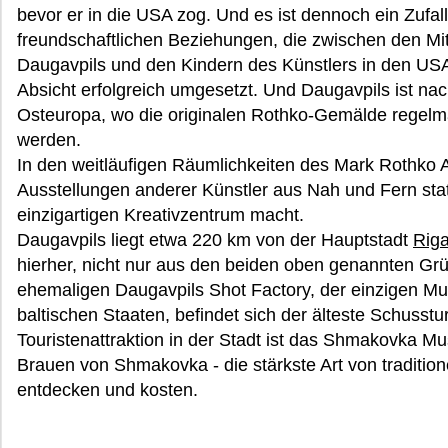
bevor er in die USA zog. Und es ist dennoch ein Zufal
freundschaftlichen Beziehungen, die zwischen den Mi
Daugavpils und den Kindern des Künstlers in den USA
Absicht erfolgreich umgesetzt. Und Daugavpils ist nach
Osteuropa, wo die originalen Rothko-Gemälde regelmäßi
werden.
In den weitläufigen Räumlichkeiten des Mark Rothko A
Ausstellungen anderer Künstler aus Nah und Fern sta
einzigartigen Kreativzentrum macht.
Daugavpils liegt etwa 220 km von der Hauptstadt
Rig
hierher, nicht nur aus den beiden oben genannten G
ehemaligen Daugavpils Shot Factory, der einzigen Muni
baltischen Staaten, befindet sich der älteste Schusst
Touristenattraktion in der Stadt ist das Shmakovka 
Brauen von Shmakovka - die stärkste Art von tradition
entdecken und kosten.