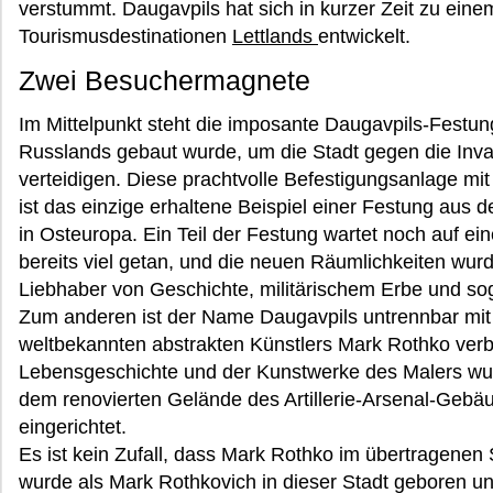
verstummt. Daugavpils hat sich in kurzer Zeit zu ein
Tourismusdestinationen
Lettlands
entwickelt.
Zwei Besuchermagnete
Im Mittelpunkt steht die imposante Daugavpils-Festung
Russlands gebaut wurde, um die Stadt gegen die Inv
verteidigen. Diese prachtvolle Befestigungsanlage mi
ist das einzige erhaltene Beispiel einer Festung aus d
in Osteuropa. Ein Teil der Festung wartet noch auf ei
bereits viel getan, und die neuen Räumlichkeiten wur
Liebhaber von Geschichte, militärischem Erbe und so
Zum anderen ist der Name Daugavpils untrennbar m
weltbekannten abstrakten Künstlers Mark Rothko verb
Lebensgeschichte und der Kunstwerke des Malers wur
dem renovierten Gelände des Artillerie-Arsenal-Gebä
eingerichtet.
Es ist kein Zufall, dass Mark Rothko im übertragenen 
wurde als Mark Rothkovich in dieser Stadt geboren un