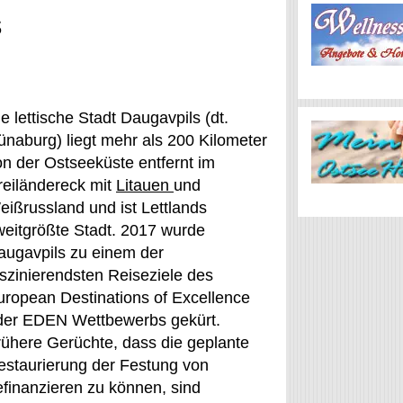
s
e lettische Stadt Daugavpils (dt.
ünaburg) liegt mehr als 200 Kilometer
on der Ostseeküste entfernt im
reiländereck mit
Litauen
und
eißrussland und ist Lettlands
weitgrößte Stadt. 2017 wurde
augavpils zu einem der
aszinierendsten Reiseziele des
uropean Destinations of Excellence
der EDEN Wettbewerbs gekürt.
rühere Gerüchte, dass die geplante
estaurierung der Festung von
efinanzieren zu können, sind