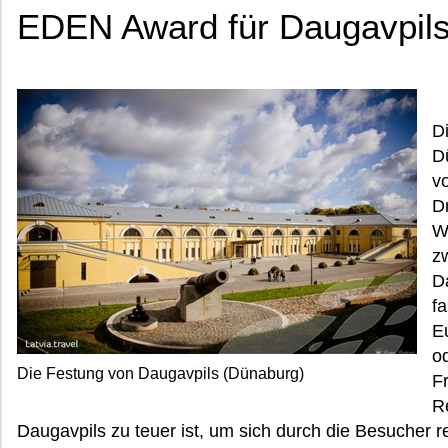
EDEN Award für Daugavpil
Di
D
v
D
W
z
D
f
E
o
Die Festung von Daugavpils (Dünaburg)
F
R
Daugavpils zu teuer ist, um sich durch die Besucher r