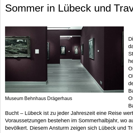
Sommer in Lübeck und Tr
D
d
S
he
O
Ob
d
B
O
Museum Behnhaus Drägerhaus
B
Bucht – Lübeck ist zu jeder Jahreszeit eine Reise wer
Voraussetzungen bestehen im Sommerhalbjahr, wo auc
bevölkert. Diesem Ansturm zeigen sich Lübeck und Tr