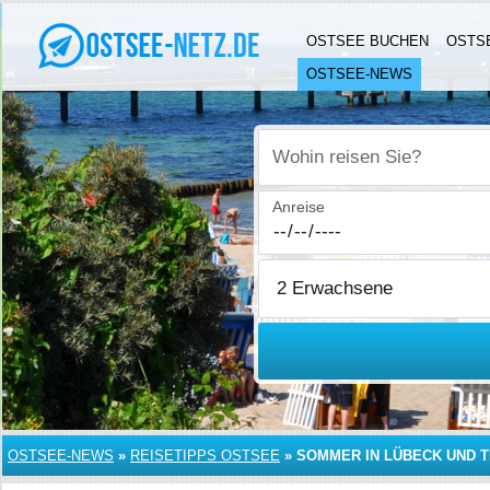
OSTSEE BUCHEN
OSTS
OSTSEE-NEWS
Wohin reisen Sie?
Anreise
OSTSEE-NEWS
»
REISETIPPS OSTSEE
»
SOMMER IN LÜBECK UND 