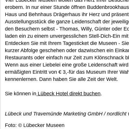
Vier Lübecker Museen wollen das Herz ihrer Besucher
erobern. In nur einer Stunde öffnen Buddenbrookhaus
Haus und Behnhaus Drägerhaus ihr Herz und präsenti
Ausstellungsstück die ganze Leidenschaft der jeweilig
den Besuchern selbst - Thomas, Willy, Günter oder Edv
laden ein zu einem unvergesslichen Stell-Dich-Ein m
Entdecken Sie mit Ihrem Tagesticket die Museen - Sie
kurzer Abfolge geschehen oder dazwischen ein Einka
Restaurants oder einfach nur Zeit zum Klönschnack bl
Wenn aus einer Liebelei eine große Leidenschaft wird,
ermäßigten Eintritt von € 3,-für das Museum Ihrer Wa
kennenlernen. Dann haben Sie alle Zeit der Welt.
Sie können in
Lübeck Hotel direkt buchen
.
Lübeck und Travemünde Marketing GmbH / nordlicht 
Foto: © Lübecker Museen