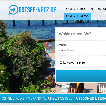
OSTSEE BUCHEN
OSTS
OSTSEE-NEWS
Wohin reisen Sie?
Anreise
OSTSEE-NEWS
»
VERANSTALTUNGEN OSTSEE
»
USEDOMER LITERA