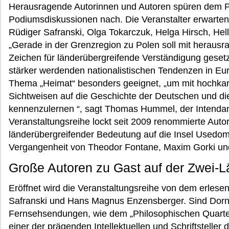
Herausragende Autorinnen und Autoren spüren dem 
Podiumsdiskussionen nach. Die Veranstalter erwarte
Rüdiger Safranski, Olga Tokarczuk, Helga Hirsch, He
„Gerade in der Grenzregion zu Polen soll mit heraus
Zeichen für länderübergreifende Verständigung gesetzt
stärker werdenden nationalistischen Tendenzen in Eur
Thema „Heimat“ besonders geeignet, „um mit hochka
Sichtweisen auf die Geschichte der Deutschen und di
kennenzulernen “, sagt Thomas Hummel, der Intendan
Veranstaltungsreihe lockt seit 2009 renommierte Aut
länderübergreifender Bedeutung auf die Insel Usedom –
Vergangenheit von Theodor Fontane, Maxim Gorki u
Große Autoren zu Gast auf der Zwei-L
Eröffnet wird die Veranstaltungsreihe von dem erlese
Safranski und Hans Magnus Enzensberger. Sind Dorn
Fernsehsendungen, wie dem „Philosophischen Quartett
einer der prägenden Intellektuellen und Schriftstelle