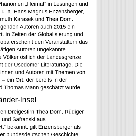
Phänomen „Heimat“ in Lesungen und
n u. a. Hans Magnus Enzensberger,
llmuth Karasek und Thea Dorn.
ragenden Autoren auch 2015 ein
. In Zeiten der Globalisierung und
opa erscheint den Veranstaltern das
rätigen Autoren ungekannte
e Völker östlich der Landesgrenze
t der Usedomer Literaturtage. Die
orinnen und Autoren mit Themen von
 ein Ort, der bereits in der
nd Thomas Mann geschätzt wurde.
änder-Insel
nen Dreigestirn Thea Dorn, Rüdiger
 und Safranski aus
“ bekannt, gilt Enzensberger als
r der bundesdeutschen Geschichte.