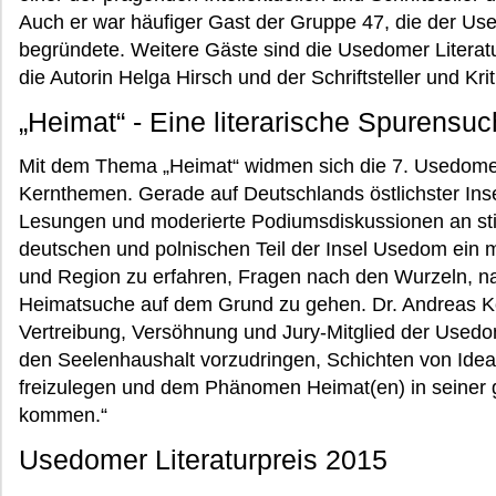
Auch er war häufiger Gast der Gruppe 47, die der Us
begründete. Weitere Gäste sind die Usedomer Literatu
die Autorin Helga Hirsch und der Schriftsteller und Kri
„Heimat“ - Eine literarische Spurensu
Mit dem Thema „Heimat“ widmen sich die 7. Usedomer 
Kernthemen. Gerade auf Deutschlands östlichster Inse
Lesungen und moderierte Podiumsdiskussionen an st
deutschen und polnischen Teil der Insel Usedom ein m
und Region zu erfahren, Fragen nach den Wurzeln, n
Heimatsuche auf dem Grund zu gehen. Dr. Andreas Ko
Vertreibung, Versöhnung und Jury-Mitglied der Usedome
den Seelenhaushalt vorzudringen, Schichten von Ide
freizulegen und dem Phänomen Heimat(en) in seiner g
kommen.“
Usedomer Literaturpreis 2015