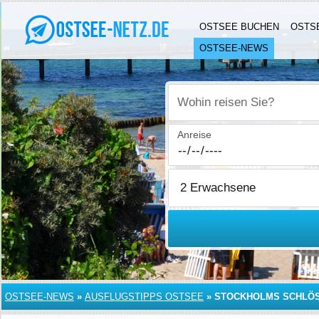
OSTSEE BUCHEN
OSTS
OSTSEE-NEWS
Wohin reisen Sie?
Anreise
OSTSEE-NEWS
»
AUSFLUGSTIPPS OSTSEE
»
STOCKHOLMS SCHLÖ