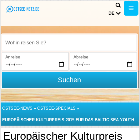
DE
Wohin reisen Sie?
Anreise
Abreise
Suchen
OSTSEE-NEWS
»
OSTSEE-SPECIALS
»
EUROPÄISCHER KULTURPREIS 2015 FÜR DAS BALTIC SEA YOUTH
PHILHARMONIC
Europäischer Kulturpreis