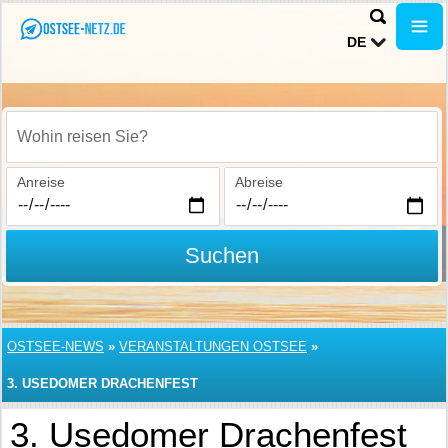
DE
Wohin reisen Sie?
Anreise
Abreise
Suchen
OSTSEE-NEWS
»
VERANSTALTUNGEN OSTSEE
»
3. USEDOMER DRACHENFEST
3. Usedomer Drachenfest