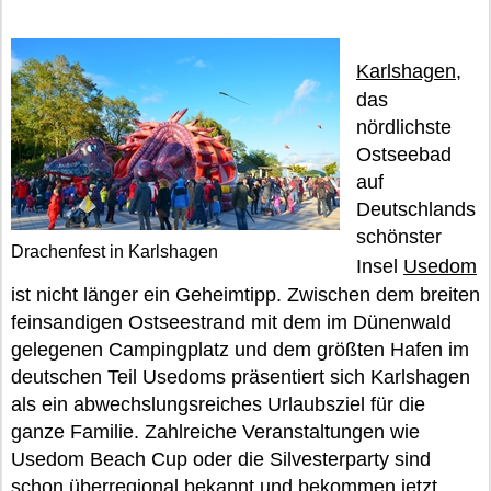
Karlshagen
,
das
nördlichste
Ostseebad
auf
Deutschlands
schönster
Drachenfest in Karlshagen
Insel
Usedom
ist nicht länger ein Geheimtipp. Zwischen dem breiten
feinsandigen Ostseestrand mit dem im Dünenwald
gelegenen Campingplatz und dem größten Hafen im
deutschen Teil Usedoms präsentiert sich Karlshagen
als ein abwechslungsreiches Urlaubsziel für die
ganze Familie. Zahlreiche Veranstaltungen wie
Usedom Beach Cup oder die Silvesterparty sind
schon überregional bekannt und bekommen jetzt