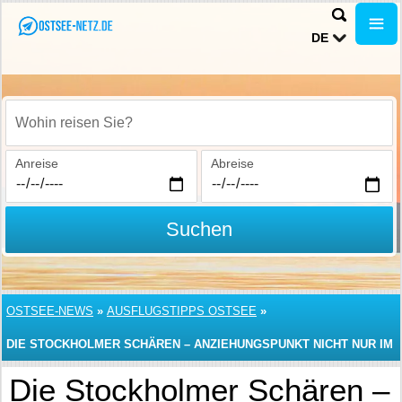
DE
Wohin reisen Sie?
Anreise
Abreise
Suchen
OSTSEE-NEWS
»
AUSFLUGSTIPPS OSTSEE
»
DIE STOCKHOLMER SCHÄREN – ANZIEHUNGSPUNKT NICHT NUR IM
SOMMER
Die Stockholmer Schären –