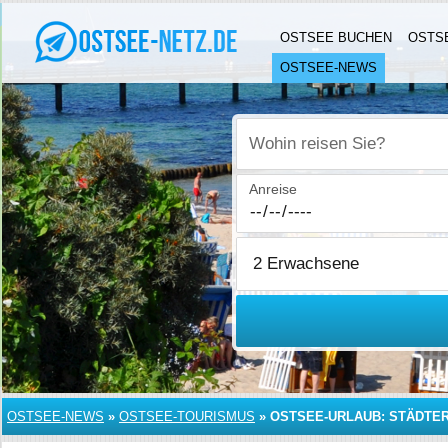
OSTSEE BUCHEN
OSTS
OSTSEE-NEWS
Wohin reisen Sie?
Anreise
OSTSEE-NEWS
»
OSTSEE-TOURISMUS
»
OSTSEE-URLAUB: STÄDTER