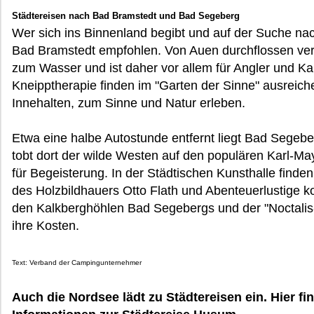
Städtereisen nach Bad Bramstedt und Bad Segeberg
Wer sich ins Binnenland begibt und auf der Suche nac
Bad Bramstedt empfohlen. Von Auen durchflossen verm
zum Wasser und ist daher vor allem für Angler und Ka
Kneipptherapie finden im "Garten der Sinne" ausreic
Innehalten, zum Sinne und Natur erleben.
Etwa eine halbe Autostunde entfernt liegt Bad Segeb
tobt dort der wilde Westen auf den populären Karl-May
für Begeisterung. In der Städtischen Kunsthalle finde
des Holzbildhauers Otto Flath und Abenteuerlustige
den Kalkberghöhlen Bad Segebergs und der "Noctalis-
ihre Kosten.
Text: Verband der Campingunternehmer
Auch die Nordsee lädt zu Städtereisen ein. Hier fi