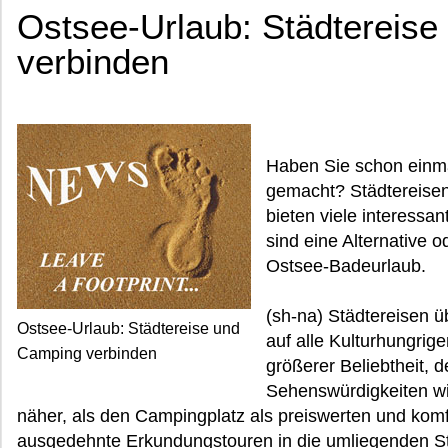
Ostsee-Urlaub: Städtereis
verbinden
Haben Sie schon einma
gemacht? Städtereisen
bieten viele interessa
sind eine Alternative
Ostsee-Badeurlaub.
(sh-na) Städtereisen ü
Ostsee-Urlaub: Städtereise und
auf alle Kulturhungrig
Camping verbinden
größerer Beliebtheit, 
Sehenswürdigkeiten wir
näher, als den Campingplatz als preiswerten und kom
ausgedehnte Erkundungstouren in die umliegenden S