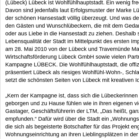
(Lübeck) Lübeck ist Wohlfühlhauptstadt. Ein wenig fre
Davon sind jedenfalls laut Erfolgsmuster der Marke 
der schönen Hansestadt völlig überzeugt. Und was den
den Gästen und Wunschlübeckern, die mit dem Gedan
oder aus Liebe in die Hansestadt zu ziehen. Deshalb
Lebensqualität der Stadt im Mittelpunkt des ersten I
am 28. Mai 2010 von der Lübeck und Travemünde Ma
Wirtschaftsförderung Lübeck GmbH sowie vielen Partne
Kampagne LÜBECK. Die Wohlfühlhauptstadt, die offizi
präsentiert Lübeck als riesiges Wohlfühl-Wohn-, Schla
setzt die schönsten Seiten von Lübeck mit kreativen I
„Kern der Kampagne ist, dass sich die Lübeckerinnen 
geborgen und zu Hause fühlen wie in ihren eigenen vi
Gastager, Geschäftsführerin der LTM, „Das heißt, ga
empfunden.“ Dafür wird über die Stadt ein „Wohnungsg
die sich als begeisterte Botschafter für das Projekt en
Wohnungseinrichtung an ihren Lieblingsplätzen in der