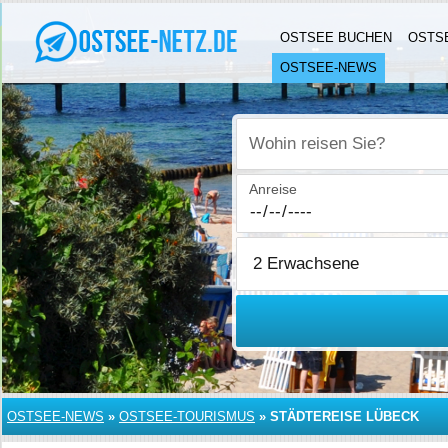
OSTSEE BUCHEN
OSTS
OSTSEE-NEWS
Wohin reisen Sie?
Anreise
OSTSEE-NEWS
»
OSTSEE-TOURISMUS
»
STÄDTEREISE LÜBECK