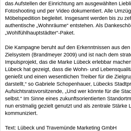
das Aufstellen der Einrichtung am ausgewählten Liebl
Fotoshooting und per Video dokumentiert. Alle Umzüg
Möbelspedition begleitet. Insgesamt werden bis zu ze
authentische „Wohnräume“ entstehen. Als Dankeschön 
„Wohlfühlhauptstädter“-Paket.
Die Kampagne beruht auf den Erkenntnissen aus den 
Zielsystem (Brandmeyer 2009) und ist nach dem strat
Impulsprojekt, das die Marke Lübeck erlebbar machen
Lübeck hat gezeigt, dass die Wohn- und Lebensquali
genießt und einen wesentlichen Treiber für die Ziel
darstellt,“ so Gabriele Schopenhauer, Lübecks Stadtp
Aufsichtsratsvorsitzende, „Und wer könnte für die Sta
selbst.“ Im Sinne eines zukunftsorientierten Standort
nun erstmalig gezielt genutzt und als zentrale Stärke
kommuniziert.
Text: Lübeck und Travemünde Marketing GmbH