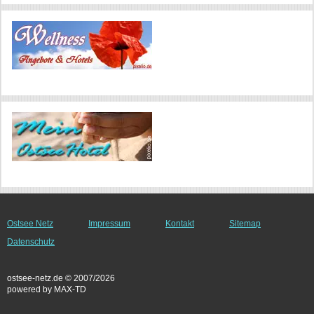
Ostsee Netz
Impressum
Kontakt
Sitemap
Datenschutz
ostsee-netz.de © 2007/2026
powered by MAX-TD