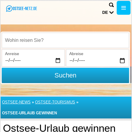
DE
Wohin reisen Sie?
Anreise
Abreise
Suchen
OSTSEE-NEWS
»
OSTSEE-TOURISMUS
»
OSTSEE-URLAUB GEWINNEN
Ostsee-Urlaub gewinnen