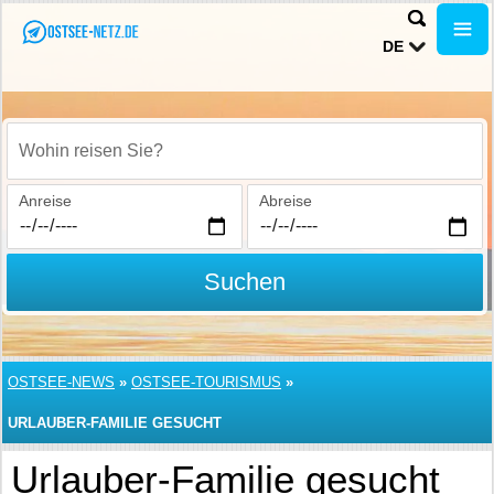
DE
Wohin reisen Sie?
Anreise
Abreise
Suchen
OSTSEE-NEWS
»
OSTSEE-TOURISMUS
»
URLAUBER-FAMILIE GESUCHT
Urlauber-Familie gesucht