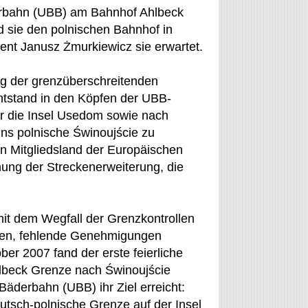
erbahn (UBB) am Bahnhof Ahlbeck
d sie den polnischen Bahnhof in
nt Janusz Żmurkiewicz sie erwartet.
ng der grenzüberschreitenden
entstand in den Köpfen der UBB-
er die Insel Usedom sowie nach
ins polnische Świnoujście zu
in Mitgliedsland der Europäischen
anung der Streckenerweiterung, die
mit dem Wegfall der Grenzkontrollen
ren, fehlende Genehmigungen
er 2007 fand der erste feierliche
lbeck Grenze nach Świnoujście
äderbahn (UBB) ihr Ziel erreicht:
tsch-polnische Grenze auf der Insel