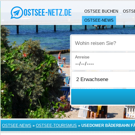
OSTSEE BUCHEN
OSTS
OSTSEE-NEWS
Wohin reisen Sie?
Anreise
OSTSEE-NEWS
»
OSTSEE-TOURISMUS
»
USEDOMER BÄDERBAHN FÄ