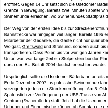
eröffnet. Gegen 14 Uhr setzt sich die Usedomer Bäd
Grenze in Bewegung. Bereits zwei Minuten später wir
Swinemünde erreichen, wo Swinemündes Stadtpräside
Der Weg von der ersten Idee bis zur Streckeneröffnu
Bahnstrecke war hingegen viel länger: Bereits 1995 
Mitarbeiter der Gedanke, die Gäste nicht nur quer üb
Wolgast,
Greifswald
und Stralsund, sondern auch bis 
transportieren. Dass Polen bis vor wenigen Jahren ke
Union war, war lange Zeit ein Stolperstein bei der Pl
durch den EU-Beitritt 2004 deutlich erleichtert wurde.
Ursprünglich sollte die Usedomer Bäderbahn bereits 
Ende Dezember 2007 ins polnische Swinemünde fah
verzögerten jedoch die Streckeneröffnung. Am 5. Oktob
Spatenstich zur Verlängerung der UBB-Trasse von Ah
Centrum (Swinemünde) statt. Jetzt hat die Usedomer B
Urlauber und Einheimische können ab Sonntag die deu