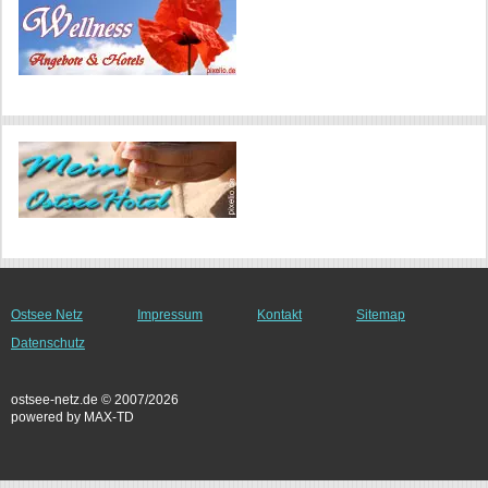
Ostsee Netz
Impressum
Kontakt
Sitemap
Datenschutz
ostsee-netz.de © 2007/2026
powered by MAX-TD