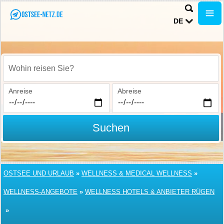
DE
Wohin reisen Sie?
Anreise
Abreise
Suchen
OSTSEE UND URLAUB
»
WELLNESS & MEDICAL WELLNESS
»
WELLNESS-ANGEBOTE
»
WELLNESS HOTELS & ANBIETER RÜGEN
»