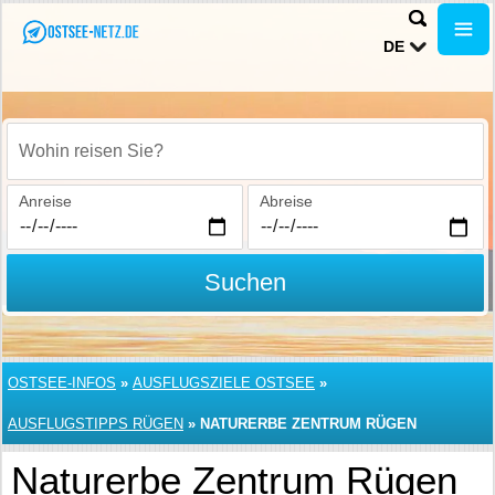
DE
Wohin reisen Sie?
Anreise
Abreise
Suchen
OSTSEE-INFOS
»
AUSFLUGSZIELE OSTSEE
»
AUSFLUGSTIPPS RÜGEN
»
NATURERBE ZENTRUM RÜGEN
Naturerbe Zentrum Rügen