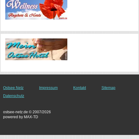
Ostsee Netz
Impressum
Kontakt
Sitemap
Datenschutz
ostsee-netz.de © 2007/2026
powered by MAX-TD