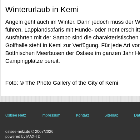
Winterurlaub in Kemi
Angeln geht auch im Winter. Dann jedoch muss der W
führen. Lapplandsafaris mit Hunde- oder Rentierschli
Ausfahrten mit der Sampo sind die charakteristischen
Golfhalle steht in Kemi zur Verfügung. Für jede Art v
Bottnischen Meerbusen der Ostsee im ganzen Jahr Ho
Campingplätze bereit.
Foto: © The Photo Gallery of the City of Kemi
Ostsee Netz
Impressum
Kontakt
Sitemap
Dat
ostsee-netz.de © 2007/2026
powered by MAX-TD