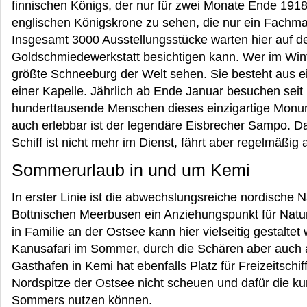
finnischen Königs, der nur für zwei Monate Ende 1918
englischen Königskrone zu sehen, die nur ein Fachma
Insgesamt 3000 Ausstellungsstücke warten hier auf d
Goldschmiedewerkstatt besichtigen kann. Wer im Wint
größte Schneeburg der Welt sehen. Sie besteht aus e
einer Kapelle. Jährlich ab Ende Januar besuchen seit
hunderttausende Menschen dieses einzigartige Monum
auch erlebbar ist der legendäre Eisbrecher Sampo. D
Schiff ist nicht mehr im Dienst, fährt aber regelmäßig a
Sommerurlaub in und um Kemi
In erster Linie ist die abwechslungsreiche nordische 
Bottnischen Meerbusen ein Anziehungspunkt für Natur
in Familie an der Ostsee kann hier vielseitig gestalte
Kanusafari im Sommer, durch die Schären aber auch 
Gasthafen in Kemi hat ebenfalls Platz für Freizeitschi
Nordspitze der Ostsee nicht scheuen und dafür die k
Sommers nutzen können.