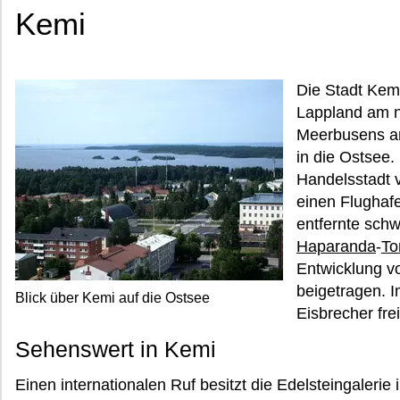
Kemi
Die Stadt Kemi
Lappland am n
Meerbusens an
in die Ostsee. 
Handelsstadt 
einen Flughafe
entfernte schw
Haparanda
-
To
Entwicklung v
beigetragen. 
Blick über Kemi auf die Ostsee
Eisbrecher fre
Sehenswert in Kemi
Einen internationalen Ruf besitzt die Edelsteingaleri