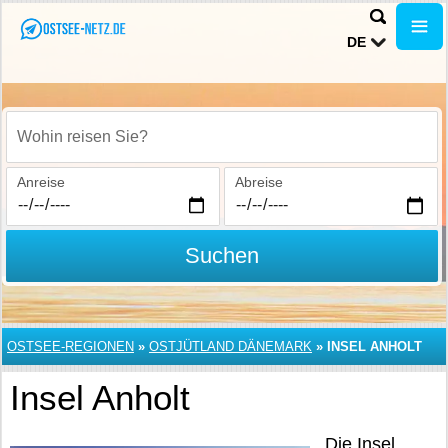
DE
Wohin reisen Sie?
Anreise
Abreise
Suchen
OSTSEE-REGIONEN
»
OSTJÜTLAND DÄNEMARK
»
INSEL ANHOLT
Insel Anholt
Die Insel