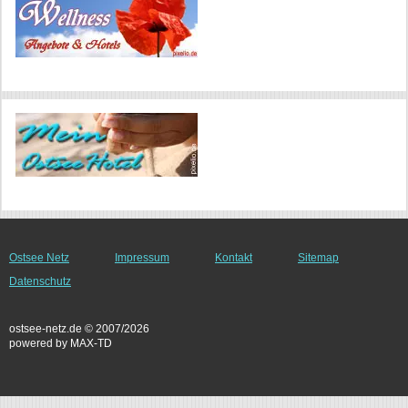
Ostsee Netz
Impressum
Kontakt
Sitemap
Datenschutz
ostsee-netz.de © 2007/2026
powered by MAX-TD