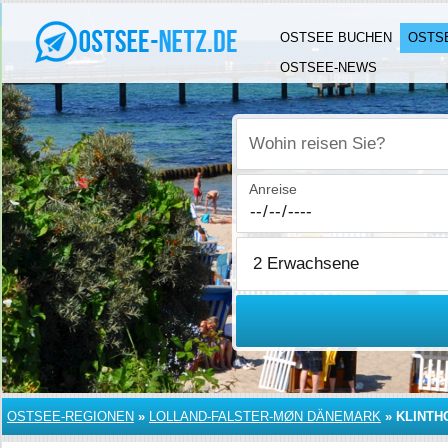
OSTSEE BUCHEN
OSTS
OSTSEE-NEWS
Wohin reisen Sie?
Anreise
OSTSEE-REGIONEN
»
LOLLAND-FALSTER-MØN DÄNEMARK
»
KLINTH