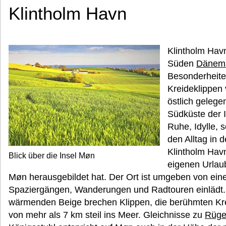
Klintholm Havn
Klintholm Hav
Süden
Dänem
Besonderheite
Kreideklippen
östlich gelegen
Südküste der I
Ruhe, Idylle, 
den Alltag in 
Klintholm Havn
Blick über die Insel Møn
eigenen Urlaub
Møn herausgebildet hat. Der Ort ist umgeben von eine
Spaziergängen, Wanderungen und Radtouren einlädt.
wärmenden Beige brechen Klippen, die berühmten Kre
von mehr als 7 km steil ins Meer. Gleichnisse zu
Rüg