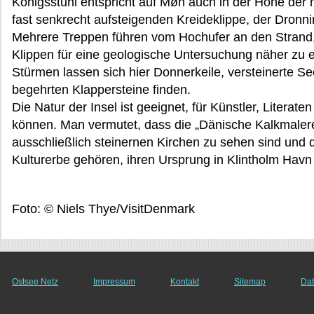
Königsstuhl entspricht auf Møn auch in der Höhe der
fast senkrecht aufsteigenden Kreideklippe, der Dronni
Mehrere Treppen führen vom Hochufer an den Strand, 
Klippen für eine geologische Untersuchung näher zu
Stürmen lassen sich hier Donnerkeile, versteinerte 
begehrten Klappersteine finden.
Die Natur der Insel ist geeignet, für Künstler, Litera
können. Man vermutet, dass die „Dänische Kalkmalerei
ausschließlich steinernen Kirchen zu sehen sind und 
Kulturerbe gehören, ihren Ursprung in Klintholm Havn 
Foto: © Niels Thye/VisitDenmark
Ostsee Netz
Impressum
Kontakt
Sitemap
Dat