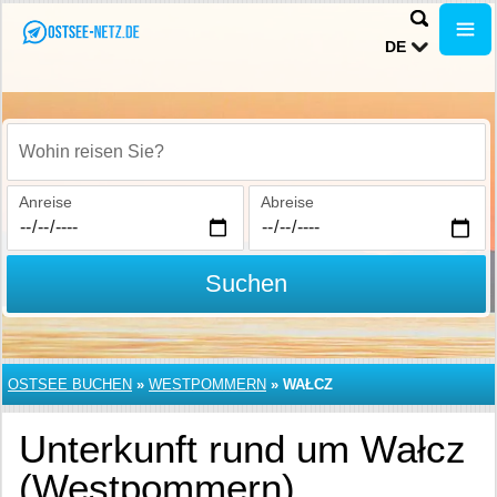
DE
Wohin reisen Sie?
Anreise
Abreise
Suchen
OSTSEE BUCHEN
»
WESTPOMMERN
»
WAŁCZ
Unterkunft rund um Wałcz
(Westpommern)