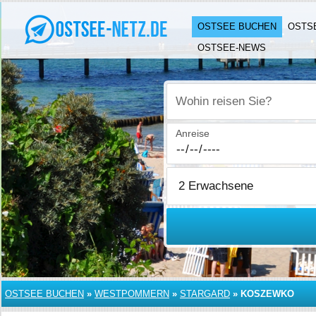
OSTSEE BUCHEN
OSTS
OSTSEE-NEWS
Wohin reisen Sie?
Anreise
OSTSEE BUCHEN
»
WESTPOMMERN
»
STARGARD
»
KOSZEWKO