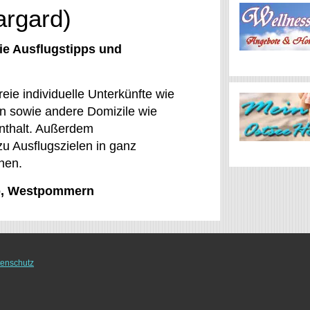
argard)
ie Ausflugstipps und
ie individuelle Unterkünfte wie
n sowie andere Domizile wie
enthalt. Außerdem
 zu Ausflugszielen in ganz
hen.
ko, Westpommern
enschutz