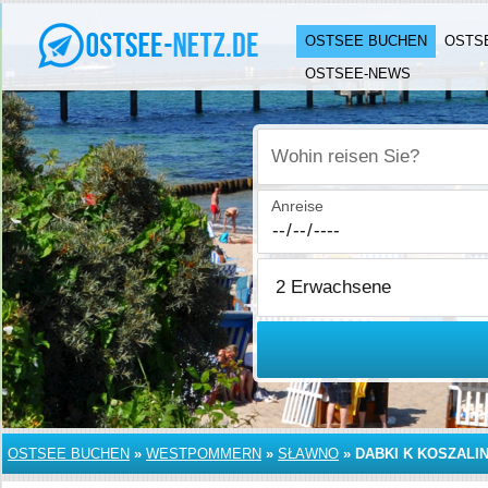
OSTSEE BUCHEN
OSTS
OSTSEE-NEWS
Wohin reisen Sie?
Anreise
OSTSEE BUCHEN
»
WESTPOMMERN
»
SŁAWNO
»
DABKI K KOSZALI