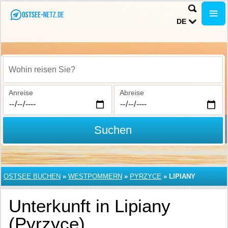
DE
Wohin reisen Sie?
Anreise
Abreise
Suchen
OSTSEE BUCHEN
»
WESTPOMMERN
»
PYRZYCE
»
LIPIANY
Unterkunft in Lipiany
(Pyrzyce)