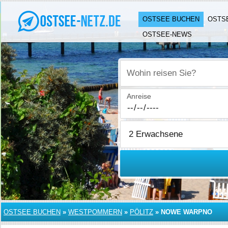
OSTSEE BUCHEN
OSTS
OSTSEE-NEWS
Wohin reisen Sie?
Anreise
OSTSEE BUCHEN
»
WESTPOMMERN
»
PÖLITZ
»
NOWE WARPNO