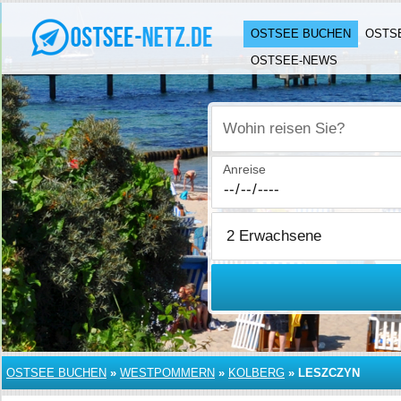
OSTSEE BUCHEN
OSTS
OSTSEE-NEWS
Wohin reisen Sie?
Anreise
OSTSEE BUCHEN
»
WESTPOMMERN
»
KOLBERG
»
LESZCZYN