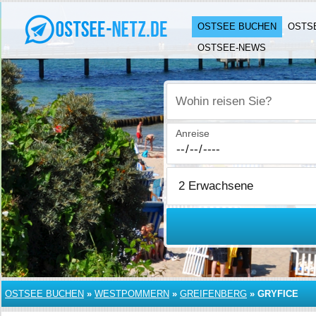
OSTSEE BUCHEN
OSTS
OSTSEE-NEWS
Wohin reisen Sie?
Anreise
OSTSEE BUCHEN
»
WESTPOMMERN
»
GREIFENBERG
»
GRYFICE