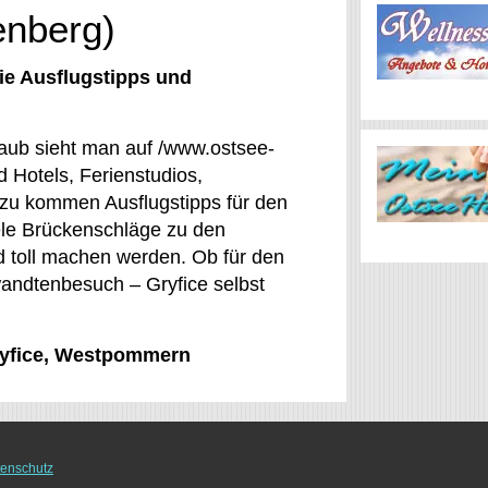
enberg)
ie Ausflugstipps und
rlaub sieht man auf /www.ostsee-
 Hotels, Ferienstudios,
azu kommen Ausflugstipps für den
ele Brückenschläge zu den
und toll machen werden. Ob für den
wandtenbesuch – Gryfice selbst
Gryfice, Westpommern
enschutz