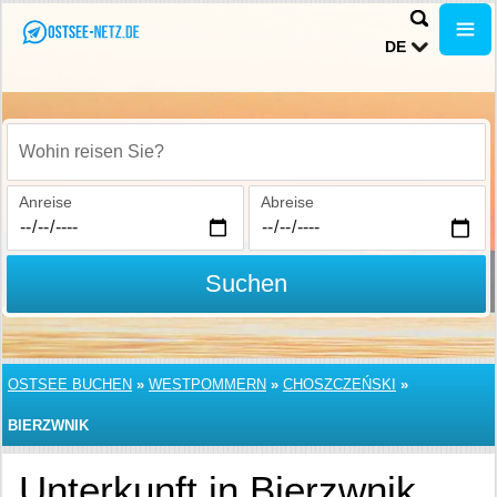
DE
Wohin reisen Sie?
Anreise
Abreise
Suchen
OSTSEE BUCHEN
»
WESTPOMMERN
»
CHOSZCZEŃSKI
»
BIERZWNIK
Unterkunft in Bierzwnik