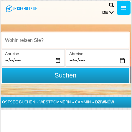
DE
Wohin reisen Sie?
Anreise
Abreise
Suchen
OSTSEE BUCHEN
»
WESTPOMMERN
»
CAMMIN
»
DZIWNÓW