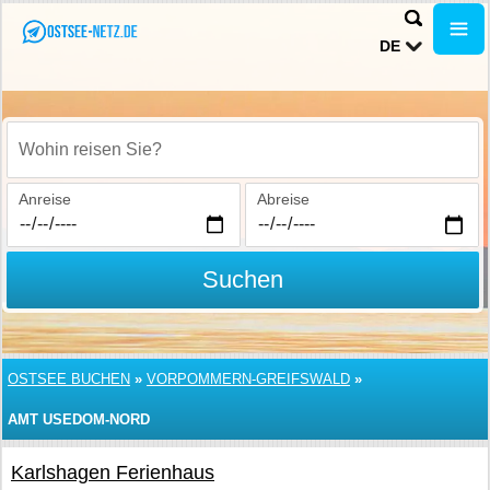
DE
Wohin reisen Sie?
Anreise
Abreise
Suchen
OSTSEE BUCHEN
»
VORPOMMERN-GREIFSWALD
»
AMT USEDOM-NORD
Karlshagen Ferienhaus