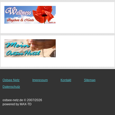
Ostsee Netz
Impressum
Kontakt
Sitemap
Datenschutz
ostsee-netz.de © 2007/2026
powered by MAX-TD