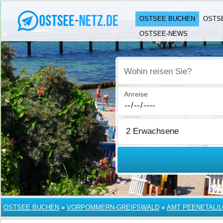
OSTSEE BUCHEN
OSTS
OSTSEE-NEWS
Wohin reisen Sie?
Anreise
OSTSEE BUCHEN
»
VORPOMMERN-GREIFSWALD
»
AMT PEENETAL/L