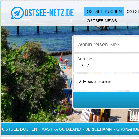
OSTSEE BUCHEN
OSTS
OSTSEE-NEWS
Wohin reisen Sie?
Anreise
OSTSEE BUCHEN
»
VÄSTRA GÖTALAND
»
ULRICEHAMN
»
GRÖNAHÖ