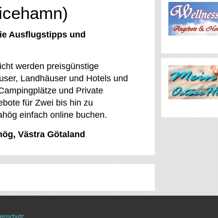
ricehamn)
ie Ausflugstipps und
icht werden preisgünstige
user, Landhäuser und Hotels und
 Campingplätze und Private
ote für Zwei bis hin zu
nahög einfach online buchen.
hög, Västra Götaland
enschutz