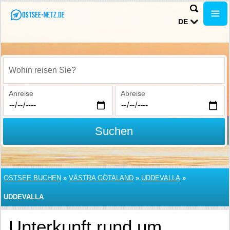
DE
Wohin reisen Sie?
Anreise
Abreise
Suchen
OSTSEE BUCHEN
»
VÄSTRA GÖTALAND
»
UDDEVALLA
»
UDDEVALLA
Unterkunft rund um