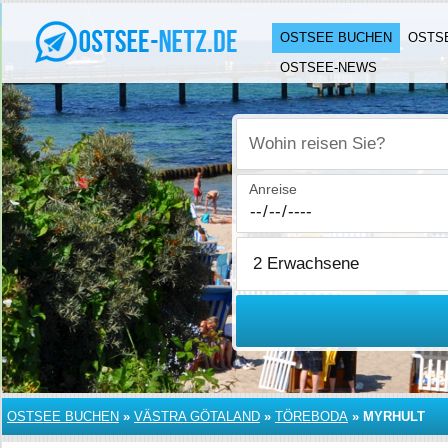
OSTSEE BUCHEN
OSTS
OSTSEE-NEWS
Wohin reisen Sie?
Anreise
OSTSEE BUCHEN
»
VÄSTRA GÖTALAND
»
TÖREBODA
»
MYRHULT