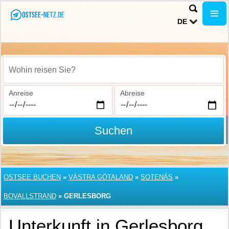
DE
Wohin reisen Sie?
Anreise
Abreise
Suchen
OSTSEE BUCHEN
»
VÄSTRA GÖTALAND
»
SOTENÄS
»
BOVALLSTRAND
»
GERLESBORG
Unterkunft in Gerlesborg