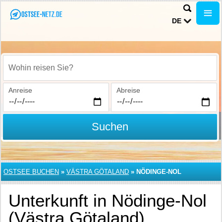
DE
Wohin reisen Sie?
Anreise
Abreise
Suchen
OSTSEE BUCHEN
»
VÄSTRA GÖTALAND
»
NÖDINGE-NOL
Unterkunft in Nödinge-Nol
(Västra Götaland)