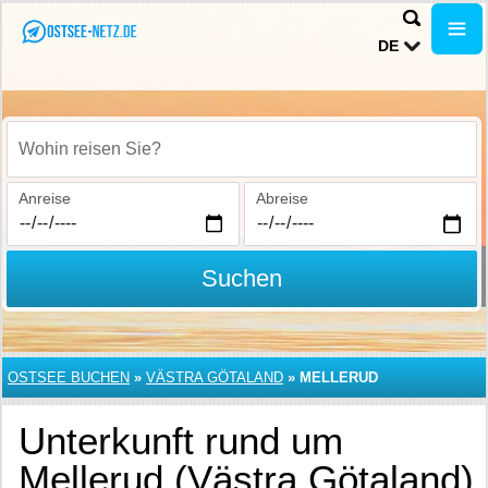
DE
Wohin reisen Sie?
Anreise
Abreise
Suchen
OSTSEE BUCHEN
»
VÄSTRA GÖTALAND
»
MELLERUD
Unterkunft rund um
Mellerud (Västra Götaland)