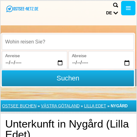
DE
Wohin reisen Sie?
Anreise
Abreise
Suchen
OSTSEE BUCHEN
»
VÄSTRA GÖTALAND
»
LILLA EDET
»
NYGÅRD
Unterkunft in Nygård (Lilla
Edet)