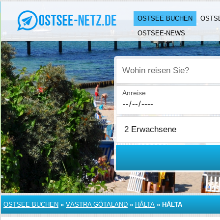
OSTSEE BUCHEN
OSTS
OSTSEE-NEWS
Wohin reisen Sie?
Anreise
OSTSEE BUCHEN
»
VÄSTRA GÖTALAND
»
HÅLTA
»
HÅLTA